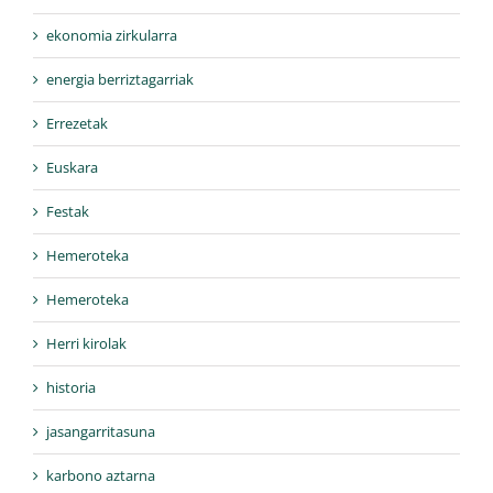
ekonomia zirkularra
energia berriztagarriak
Errezetak
Euskara
Festak
Hemeroteka
Hemeroteka
Herri kirolak
historia
jasangarritasuna
karbono aztarna