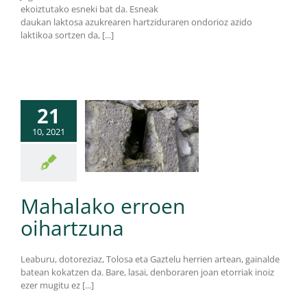
ekoiztutako esneki bat da. Esneak
daukan laktosa azukrearen hartziduraren ondorioz azido
laktikoa sortzen da, [...]
21
10, 2021
Mahalako erroen
oihartzuna
Leaburu, dotoreziaz, Tolosa eta Gaztelu herrien artean, gainalde
batean kokatzen da. Bare, lasai, denboraren joan etorriak inoiz
ezer mugitu ez [...]