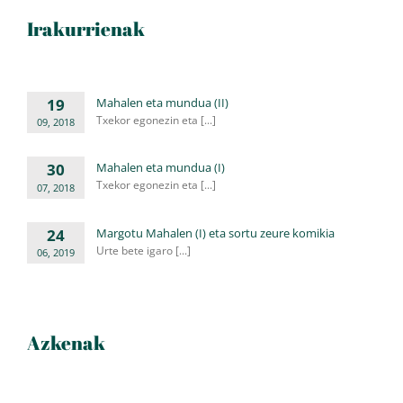
Irakurrienak
19
Mahalen eta mundua (II)
Txekor egonezin eta [...]
09, 2018
30
Mahalen eta mundua (I)
Txekor egonezin eta [...]
07, 2018
24
Margotu Mahalen (I) eta sortu zeure komikia
Urte bete igaro [...]
06, 2019
Azkenak