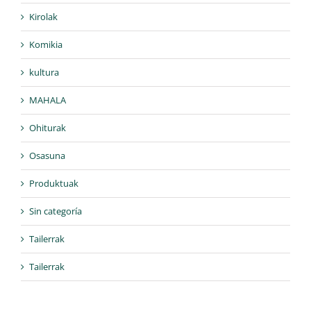
Kirolak
Komikia
kultura
MAHALA
Ohiturak
Osasuna
Produktuak
Sin categoría
Tailerrak
Tailerrak