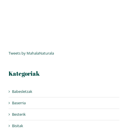
Tweets by MahalaNaturala
Kategoriak
Babesletzak
Baserria
Besterik
Bisitak