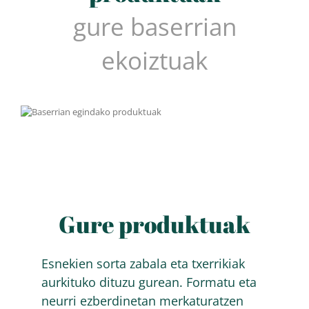
gure baserrian
ekoiztuak
Gure produktuak
Esnekien sorta zabala eta txerrikiak
aurkituko dituzu gurean. Formatu eta
neurri ezberdinetan merkaturatzen