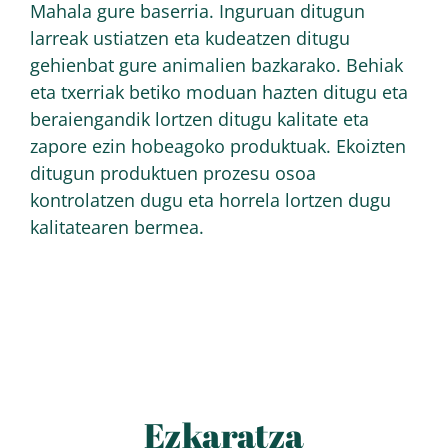
Mahala gure baserria. Inguruan ditugun
larreak ustiatzen eta kudeatzen ditugu
gehienbat gure animalien bazkarako. Behiak
eta txerriak betiko moduan hazten ditugu eta
beraiengandik lortzen ditugu kalitate eta
zapore ezin hobeagoko produktuak. Ekoizten
ditugun produktuen prozesu osoa
kontrolatzen dugu eta horrela lortzen dugu
kalitatearen bermea.
Ezkaratza