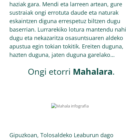
haziak gara. Mendi eta larreen artean, gure
sustraiak ongi errotuta daude eta naturak
eskaintzen diguna errespetuz biltzen dugu
baserrian. Lurrarekiko lotura mantendu nahi
dugu eta nekazaritza osasuntsuaren aldeko
apustua egin tokian tokitik. Ereiten duguna,
hazten duguna, jaten duguna garelako…
Ongi etorri
Mahalara
.
Gipuzkoan, Tolosaldeko Leaburun dago