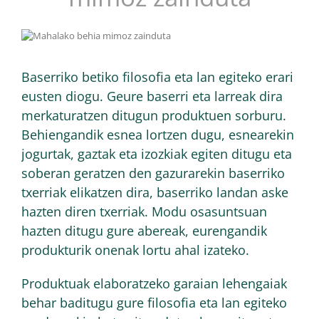
Baserriko betiko filosofia eta lan egiteko erari
eusten diogu. Geure baserri eta larreak dira
merkaturatzen ditugun produktuen sorburu.
Behiengandik esnea lortzen dugu, esnearekin
jogurtak, gaztak eta izozkiak egiten ditugu eta
soberan geratzen den gazurarekin baserriko
txerriak elikatzen dira, baserriko landan aske
hazten diren txerriak. Modu osasuntsuan
hazten ditugu gure abereak, eurengandik
produkturik onenak lortu ahal izateko.
Produktuak elaboratzeko garaian lehengaiak
behar baditugu gure filosofia eta lan egiteko