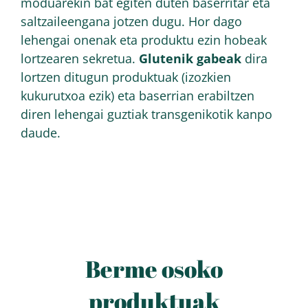
moduarekin bat egiten duten baserritar eta
saltzaileengana jotzen dugu. Hor dago
lehengai onenak eta produktu ezin hobeak
lortzearen sekretua.
Glutenik gabeak
dira
lortzen ditugun produktuak (izozkien
kukurutxoa ezik) eta baserrian erabiltzen
diren lehengai guztiak transgenikotik kanpo
daude.
Berme osoko
produktuak