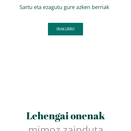
Sartu eta ezagutu gure azken berriak
IRAKURRI!
Lehengai onenak
mimoz zainduta