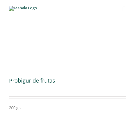
Skip
to
content
Probigur de frutas
200 gr.