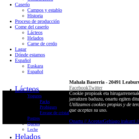
Caserío
Campos y establo
Historia
Proceso de producción
Come del caserío
Lácteos
Helados
Carne de cerdo
Lagar
Dónde estamos
Español
Euskara
Español
Mahala Baserria - 20491 Leabur
Lácteos
Facebook
Twitter
Cookie propioak eta hirugarrenenak
Yogures
jarraitzen baduzu, onartu egiten dit
Packs
Utilizamos cookies propias y de te
Probigurs
que aceptas su uso.
Envase de cristal
Postres
Onartu // Aceptar
Gehiago irakurri /
Quesos
Leche
Helados