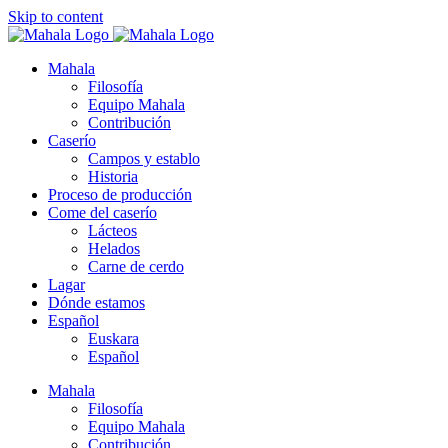
Skip to content
Mahala
Filosofía
Equipo Mahala
Contribución
Caserío
Campos y establo
Historia
Proceso de producción
Come del caserío
Lácteos
Helados
Carne de cerdo
Lagar
Dónde estamos
Español
Euskara
Español
Mahala
Filosofía
Equipo Mahala
Contribución