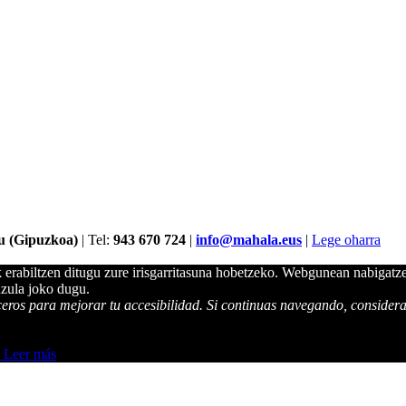
u (Gipuzkoa)
| Tel:
943 670 724
|
info@mahala.eus
|
Lege oharra
 erabiltzen ditugu zure irisgarritasuna hobetzeko. Webgunean nabigatz
uzula joko dugu.
rceros para mejorar tu accesibilidad. Si continuas navegando, conside
/ Leer más