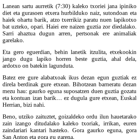
Lanean sartu aurretik (7:30) kaleko txoriei jana ipiniko
diet eta gurasoen etxera hurbilduko naiz, sutondoan eta
haiek ohartu barik, atzo txerrikiz paratu nuen lapikotxo
bat uzteko, opari. Haiei ere naizen guztia zor diedalako.
Sarri ahaztua dugun arren, pertsonak ere animaliak
garelako.
Eta gero eguerdian, behin lanetik itzulita, etxekookin
jango dugu lapiko horren beste guztia, ahal dela,
ardotxo on batekin lagunduta.
Batez ere gure alabatxoak ikus dezan egun guztiak ez
direla berdinak gure etxean. Bihotzean barneratu dezan
mezu hau: gaurko eguna suposatzen duen guztia gozatu
eta kontuan izan barik… ez dugula gure etxean, Euskal
Herrian, bizi nahi.
Beno, utziko zaituztet, goizaldeko ordu ilun hauetarako
zain izango ditudalako kaleko txoriak, irrikan, euren
zaindariari kantari hasteko. Gora gaurko eguna, gora
San Anton eta gora gu garena.