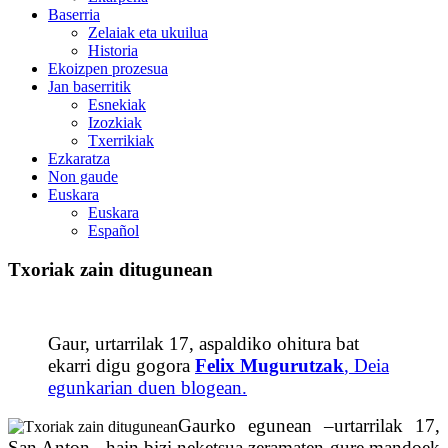
Baserria
Zelaiak eta ukuilua
Historia
Ekoizpen prozesua
Jan baserritik
Esnekiak
Izozkiak
Txerrikiak
Ezkaratza
Non gaude
Euskara
Euskara
Español
Txoriak zain ditugunean
Txoriak zain ditugunean –
Gaur, urtarrilak 17, aspaldiko ohitura bat
ekarri digu gogora
Felix Mugurutzak
, Deia
egunkarian duen blogean.
Gaurko egunean –urtarrilak 17,
San Anton– hain bizi neketsua zeramaten gure mandoek