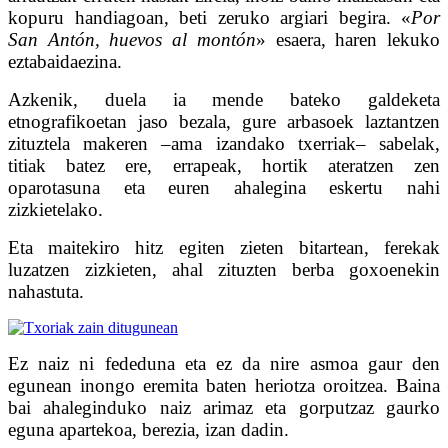
kopuru handiagoan, beti zeruko argiari begira. «
Por
San Antón, huevos al montón
» esaera, haren lekuko
eztabaidaezina.
Azkenik, duela ia mende bateko galdeketa
etnografikoetan jaso bezala, gure arbasoek laztantzen
zituztela makeren –ama izandako txerriak– sabelak,
titiak batez ere, errapeak, hortik ateratzen zen
oparotasuna eta euren ahalegina eskertu nahi
zizkietelako.
Eta maitekiro hitz egiten zieten bitartean, ferekak
luzatzen zizkieten, ahal zituzten berba goxoenekin
nahastuta.
Ez naiz ni fededuna eta ez da nire asmoa gaur den
egunean inongo eremita baten heriotza oroitzea. Baina
bai ahaleginduko naiz arimaz eta gorputzaz gaurko
eguna apartekoa, berezia, izan dadin.