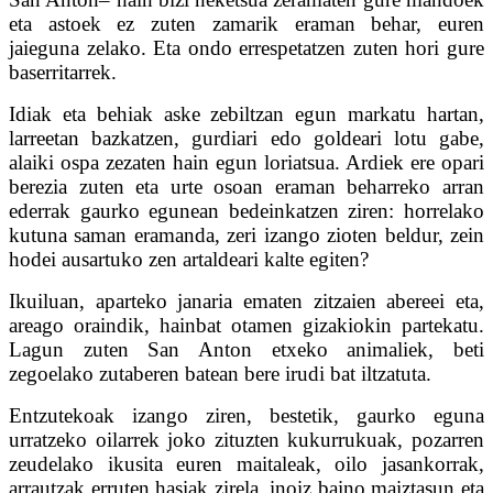
eta astoek ez zuten zamarik eraman behar, euren
jaieguna zelako. Eta ondo errespetatzen zuten hori gure
baserritarrek.
Idiak eta behiak aske zebiltzan egun markatu hartan,
larreetan bazkatzen, gurdiari edo goldeari lotu gabe,
alaiki ospa zezaten hain egun loriatsua. Ardiek ere opari
berezia zuten eta urte osoan eraman beharreko arran
ederrak gaurko egunean bedeinkatzen ziren: horrelako
kutuna saman eramanda, zeri izango zioten beldur, zein
hodei ausartuko zen artaldeari kalte egiten?
Ikuiluan, aparteko janaria ematen zitzaien abereei eta,
areago oraindik, hainbat otamen gizakiokin partekatu.
Lagun zuten San Anton etxeko animaliek, beti
zegoelako zutaberen batean bere irudi bat iltzatuta.
Entzutekoak izango ziren, bestetik, gaurko eguna
urratzeko oilarrek joko zituzten kukurrukuak, pozarren
zeudelako ikusita euren maitaleak, oilo jasankorrak,
arrautzak erruten hasiak zirela, inoiz baino maiztasun eta