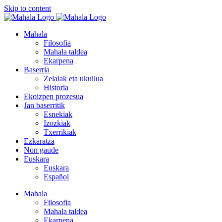
Skip to content
Mahala
Filosofia
Mahala taldea
Ekarpena
Baserria
Zelaiak eta ukuilua
Historia
Ekoizpen prozesua
Jan baserritik
Esnekiak
Izozkiak
Txerrikiak
Ezkaratza
Non gaude
Euskara
Euskara
Español
Mahala
Filosofia
Mahala taldea
Ekarpena