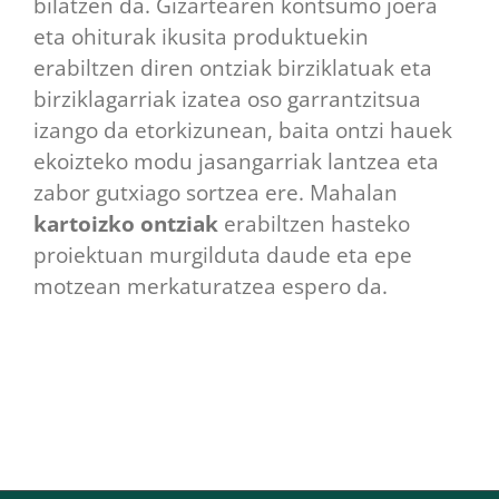
bilatzen da. Gizartearen kontsumo joera
eta ohiturak ikusita produktuekin
erabiltzen diren ontziak birziklatuak eta
birziklagarriak izatea oso garrantzitsua
izango da etorkizunean, baita ontzi hauek
ekoizteko modu jasangarriak lantzea eta
zabor gutxiago sortzea ere. Mahalan
kartoizko ontziak
erabiltzen hasteko
proiektuan murgilduta daude eta epe
motzean merkaturatzea espero da.