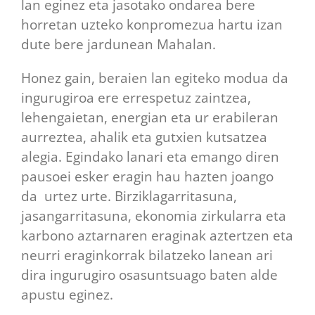
lan eginez eta jasotako ondarea bere
horretan uzteko konpromezua hartu izan
dute bere jardunean Mahalan.
Honez gain, beraien lan egiteko modua da
ingurugiroa ere errespetuz zaintzea,
lehengaietan, energian eta ur erabileran
aurreztea, ahalik eta gutxien kutsatzea
alegia. Egindako lanari eta emango diren
pausoei esker eragin hau hazten joango
da urtez urte. Birziklagarritasuna,
jasangarritasuna, ekonomia zirkularra eta
karbono aztarnaren eraginak aztertzen eta
neurri eraginkorrak bilatzeko lanean ari
dira ingurugiro osasuntsuago baten alde
apustu eginez.