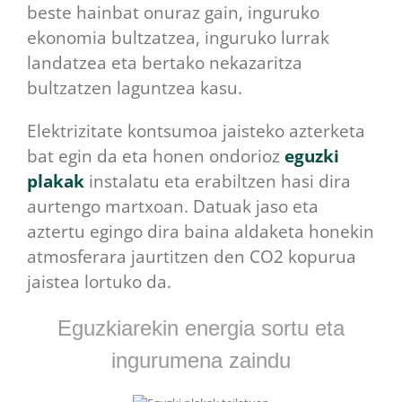
beste hainbat onuraz gain, inguruko
ekonomia bultzatzea, inguruko lurrak
landatzea eta bertako nekazaritza
bultzatzen laguntzea kasu.
Elektrizitate kontsumoa jaisteko azterketa
bat egin da eta honen ondorioz
eguzki
plakak
instalatu eta erabiltzen hasi dira
aurtengo martxoan. Datuak jaso eta
aztertu egingo dira baina aldaketa honekin
atmosferara jaurtitzen den CO2 kopurua
jaistea lortuko da.
Eguzkiarekin energia sortu eta
ingurumena zaindu