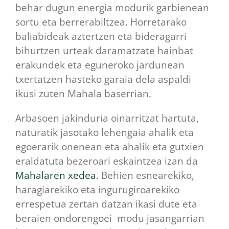
behar dugun energia modurik garbienean
sortu eta berrerabiltzea. Horretarako
baliabideak aztertzen eta bideragarri
bihurtzen urteak daramatzate hainbat
erakundek eta eguneroko jardunean
txertatzen hasteko garaia dela aspaldi
ikusi zuten Mahala baserrian.
Arbasoen jakinduria oinarritzat hartuta,
naturatik jasotako lehengaia ahalik eta
egoerarik onenean eta ahalik eta gutxien
eraldatuta bezeroari eskaintzea izan da
Mahalaren xedea
. Behien esnearekiko,
haragiarekiko eta ingurugiroarekiko
errespetua zertan datzan ikasi dute eta
beraien ondorengoei modu jasangarrian