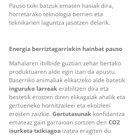
Pauso txiki batzuk ematen hasiak dira,
horretarako teknologia berrien eta
teknikarien laguntza jasotzen delarik.
Energia berriztagarriekin hainbat pauso
Mahalaren ibilbide guztian zehar bertako
produktuaren alde egin izan da apustu.
Baserriko animaliak elikatzeko alde batetik
inguruko larreak
erabiltzen dira eta
bestetik erosten diren elikagaiak ahalik eta
gertueneko hornitzaileei eta ekoizleei
erosten zaizkie.
Gertutasunak
konfidantza
emateaz gain garraioan sortzen den
CO2
isurketa txikiagoa
izatea eragiten du