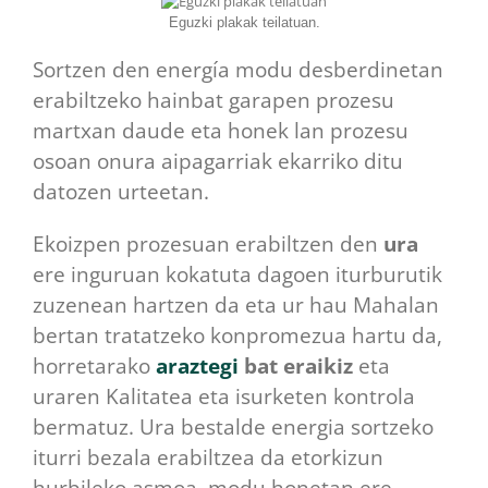
Eguzki plakak teilatuan.
Sortzen den energía modu desberdinetan
erabiltzeko hainbat garapen prozesu
martxan daude eta honek lan prozesu
osoan onura aipagarriak ekarriko ditu
datozen urteetan.
Ekoizpen prozesuan erabiltzen den
ura
ere inguruan kokatuta dagoen iturburutik
zuzenean hartzen da eta ur hau Mahalan
bertan tratatzeko konpromezua hartu da,
horretarako
araztegi
bat eraikiz
eta
uraren Kalitatea eta isurketen kontrola
bermatuz. Ura bestalde energia sortzeko
iturri bezala erabiltzea da etorkizun
hurbileko asmoa, modu honetan ere