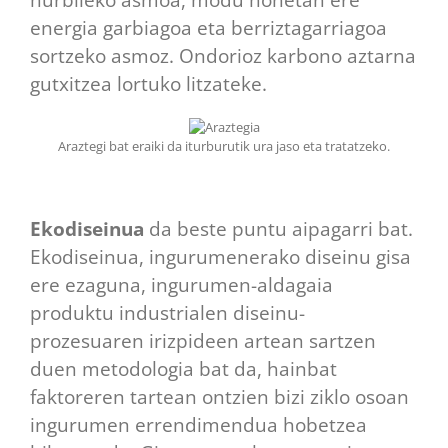
energia garbiagoa eta berriztagarriagoa
sortzeko asmoz. Ondorioz karbono aztarna
gutxitzea lortuko litzateke.
Araztegi bat eraiki da iturburutik ura jaso eta tratatzeko.
Ekodiseinua
da beste puntu aipagarri bat.
Ekodiseinua, ingurumenerako diseinu gisa
ere ezaguna, ingurumen-aldagaia
produktu industrialen diseinu-
prozesuaren irizpideen artean sartzen
duen metodologia bat da, hainbat
faktoreren tartean ontzien bizi ziklo osoan
ingurumen errendimendua hobetzea