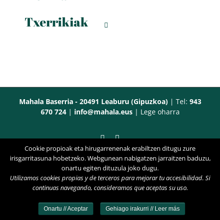
Txerrikiak
Mahala Baserria - 20491 Leaburu (Gipuzkoa)
| Tel:
943
670 724
|
info@mahala.eus
|
Lege oharra
Facebook
Twitter
Cookie propioak eta hirugarrenenak erabiltzen ditugu zure
irisgarritasuna hobetzeko. Webgunean nabigatzen jarraitzen baduzu,
onartu egiten dituzula joko dugu.
Utilizamos cookies propias y de terceros para mejorar tu accesibilidad. Si
continuas navegando, consideramos que aceptas su uso.
Onartu // Aceptar
Gehiago irakurri // Leer más