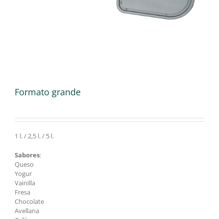
Formato grande
1 l. / 2,5 l. / 5 l.
Sabores
:
Queso
Yogur
Vainilla
Fresa
Chocolate
Avellana